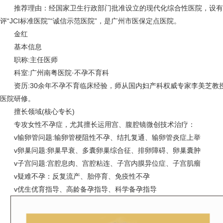
推荐理由：经国家卫生行政部门批准设立的现代化综合性医院，设有
评“JCI标准医院”“诚信示范医院”，是广州市医保定点医院。
金红
基本信息
职称:主任医师
科室:广州南粤医院·不孕不育科
资历:30余年不孕不育临床经验，师从国内妇产科权威专家李美芝教
医院研修。
擅长领域(核心专长)
专攻女性不孕症，尤其擅长运用宫、腹腔镜微创技术治疗：
v输卵管问题:输卵管梗阻性不孕、结扎复通、输卵管炎症上举
v卵巢问题:卵巢早衰、多囊卵巢综合征、排卵障碍、卵巢囊肿
v子宫问题:宫腔息肉、宫腔粘连、子宫内膜异位症、子宫肌瘤
v疑难不孕：反复流产、胎停育、免疫性不孕
v优生优育指导、高龄备孕指导、科学备孕指导