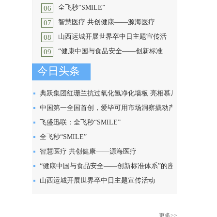
龄化的先决条件。参与是老年人能够
全飞秒“SMILE”
斌忙得不亦乐乎。这两天，他最新牵
06
根据自己的能力和兴趣参与
一、公司简介 上海飞盛迅联
[详细]
头研制的一款黄芪咖啡饮品刚刚下
智慧医疗 共创健康——源海医疗
医疗器械有限公司，简称飞盛迅联，
07
线，这是他依托家乡陇西丰
一、公司简介 上海昱之航医
[详细]
是一家专业从事医疗器械研发、生产
山西运城开展世界卒中日主题宣传活
疗器械有限公司，是一家专业从事医
08
和销售的高新技术企业。公
天津源海医疗科技有限公司是一
[详细]
疗器械研发、生产和销售的企业。公
动
“健康中国与食品安全——创新标准
家科技驱动型的全链医药供应链服务
09
司自成立以来，始终秉承“
卒中俗称“中风”，是一种急性脑
[详细]
型公司,立足于医药流通、物流服务及
体系”的座谈会在中国西部科技创新
血管疾病，也是威胁我国居民健康的
今日头条
医疗健康等大健康行业。
2024年11月6日，一场聚焦“健康
[详细]
重大慢性病之一，具有发病率高、复
港成功召开
中国与食品安全——创新标准体系”的
发率高、致残率高、病死
[详细]
座谈会在中国西部科技创新港成功召
典跃集团红珊兰抗过氧化氢净化墙板 亮相慕尼黑
开。此次盛会由
[详细]
上海分析生化展
中国第一全国首创，爱毕可用市场洞察撬动产品创
新，以产品力打造婴童爆品传奇
飞盛迅联：全飞秒“SMILE”
全飞秒“SMILE”
智慧医疗 共创健康——源海医疗
“健康中国与食品安全——创新标准体系”的座谈会
在中国西部科技创新港成功召开
山西运城开展世界卒中日主题宣传活动
更多>>