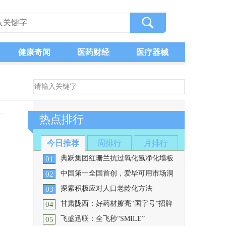
健康奇闻
医药财经
医疗器械
热点排行
今日推荐
周排行
月排行
典跃集团红珊兰抗过氧化氢净化墙板
01
亮相慕尼黑上海分析生化展
中国第一全国首创，爱毕可用市场洞
02
2024 慕尼黑上海分析生化展
察撬动产品创新，以产品力打造婴童
探索积极应对人口老龄化方法
（analytica China）和2024上海实验室
03
随着新时代家长对婴童营养的认
规划建设与管理大会（labtec
[详细]
爆品传奇
甘肃陇西：好药材擦亮“国字号”招牌
知度不断提高,再加上如今生活水平不
04
健康是老年人能够维持良好的身
断提高,可以说中国儿童补剂、营养品
飞盛迅联：全飞秒“SMILE”
体、心理和社会交往状态，是积极老
05
市场如今仍增长强劲。
近期，甘肃省陇西县“新农人”王
[详细]