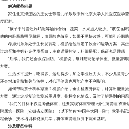
解决哪些问题
家住北京海淀区的王女士带着儿子乐乐来到北京大学人民医院医学营养减重
度肥胖。
“孩子平时爱吃炸鸡腿等油炸食物，蔬菜、水果摄入较少。”该院临床
他的内脏脂肪明显超标，血尿酸也偏高，如果不尽快改善，可能引起脂肪
考虑到乐乐处于生长发育期，柳鹏给他制定了饮食和运动方案：高蛋
过鸡蛋和牛奶补充优质蛋白，主食适量控制，粗细搭配；保证充足睡眠，
“后续，我们还会跟踪回访。”柳鹏说，每月随访记录体重、微量营养
方案。
生活水平提升，吃得多、运动得少，加之学业压力大，不少儿童青少
还会增加骨骼和关节负担，对心理健康也可能产生不利影响。
如何帮助孩子科学减重？柳鹏介绍，全面检查身体后，计算出能量摄
方案；通过定期复诊监测减重进度、指标变化情况，及时了解遇到的问题
“我们的目标不仅是降低体重，还要实现‘体重管理+慢性病管理’双重
附属第一医院（安徽省立医院）（以下简称“中国科大附一院”）党委书
程会诊、技术培训和资源共享，将体重管理服务下沉至基层。
涉及哪些学科