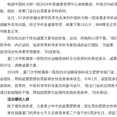
根据中国科大附一院2024年度健康管理中心体检数据，约有22%的
险。因此，体重门诊往往需要多学科协同。
近日，57岁的安徽合肥市民李先生来到中国科大附一院体重多学科诊
尿酸升高等问题。经过半年多健康管理，体重下降13公斤，BMI降至正
均恢复正常。
医生给出的个性化减重方案包括饮食、运动、药物和心理干预。“我们
医学科、内分泌科、临床营养科等多学科专家组成的诊疗团队，为超重、
提供综合性体重管理服务。”刘连新说。
厦门大学附属第一医院内分泌糖尿病科主任医师刘长勤也表示，减重
同讨论，调整减重方案。
2019年，厦门大学附属第一医院内分泌糖尿病科设立肥胖专病门诊
诊团队，帮助超重肥胖的育龄期女性改善身体状态。今年1月，该医院体
尿病科、营养科、中医科等学科专家共同参与诊疗。“联合门诊的启用将
通过前端预防干预，降低因肥胖引起慢性疾病的患病率。”刘长勤说。
适合哪些人群
除了慢性病患者、儿童青少年中的超重肥胖者，想生育的肥胖女性和
家住福建厦门的周女士不久后将迎来第二个孩子的1周岁生日。得益于