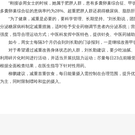
“刚接诊周女士的时候，她属于肥胖人群，患有多囊卵巢综合征、甲状
多囊卵巢综合征的患病率约为28%。超重肥胖人群还易得糖尿病、脂肪
“为了健康，减重是必要的，要科学管理、长期坚持。”刘长勤说，团
分泌糖尿病科制定减重措施，适时给予安全药物调节患者内分泌系统；营
强度，指导合理运动方式；中医科发挥中医特色，提供针灸、中医药辅助
如今，周女士每隔3个月仍会到刘长勤的门诊报到，一是继续改善甲状
对于希望通过减重改善身体状态的人群，刘长勤建议，要少吃油腻、
利用碎片化时间进行活动，并适当开展抗阻力运动；尽量每日23点前睡
根据全面检查结果，在医生指导下针对性用药。
柳鹏建议，减重首重饮食，每日能量摄入需控制在合理范围，提升优
为主，同时限制嘌呤和盐的摄入。