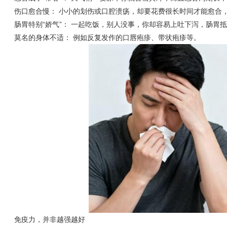
伤口愈合慢： 小小的划伤或口腔溃疡，却要花费很长时间才能愈合
肠胃特别“娇气”： 一起吃饭，别人没事，你却容易上吐下泻，肠胃抵
莫名的身体不适： 例如反复发作的口唇疱疹、带状疱疹等。
免疫力，并非越强越好