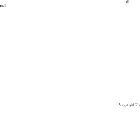
null
null
Copyrigh