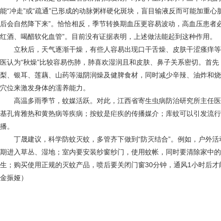
能“冲走”或“疏通”已形成的动脉粥样硬化斑块，盲目输液反而可能加重
后会自然降下来”。恰恰相反，季节转换期血压更容易波动，高血压患者
红酒、喝醋软化血管”。目前没有证据表明，上述做法能起到这种作用。
立秋后，天气逐渐干燥，有些人容易出现口干舌燥、皮肤干涩瘙痒等
医认为“秋燥”比较容易伤肺，肺喜欢湿润且和皮肤、鼻子关系密切。首先
梨、银耳、莲藕、山药等滋阴润燥及健脾食材，同时减少辛辣、油炸和烧
穴位来激发身体的濡养能力。
高温多雨季节，蚊媒活跃。对此，江西省寄生虫病防治研究所主任医
基孔肯雅热和黄热病等疾病；按蚊是疟疾的传播媒介；库蚊可以引发流行
播。
丁晟建议，科学防蚊灭蚊，多管齐下做到“防灭结合”。例如，户外活
期进入草丛、湿地；室内要安装纱窗纱门，使用蚊帐，同时要清除家中的
生；购买使用正规的灭蚊产品，喷后要关闭门窗30分钟，通风1小时后
金振娅）