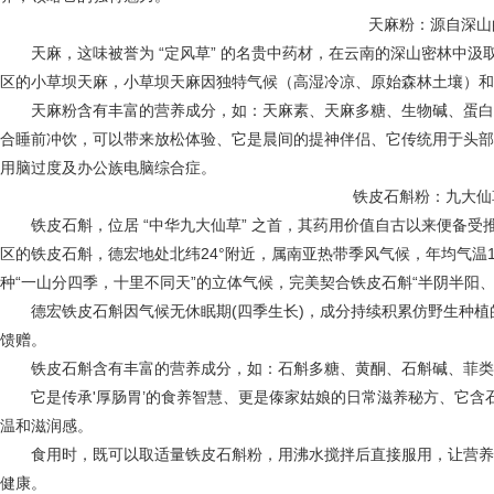
天麻粉：源自深山
天麻，这味被誉为 “定风草” 的名贵中药材，在云南的深山密林中汲
区的小草坝天麻，小草坝天麻因独特气候（高湿冷凉、原始森林土壤）和
天麻粉含有丰富的营养成分，如：天麻素、天麻多糖、生物碱、蛋白质
合睡前冲饮，可以带来放松体验、它是晨间的提神伴侣、它传统用于头部
用脑过度及办公族电脑综合症。
铁皮石斛粉：九大仙
铁皮石斛，位居 “中华九大仙草” 之首，其药用价值自古以来便备受
区的铁皮石斛，德宏地处北纬24°附近，属南亚热带季风气候，年均气温19.
种“一山分四季，十里不同天”的立体气候，完美契合铁皮石斛“半阴半阳
德宏铁皮石斛因气候无休眠期(四季生长)，成分持续积累仿野生种植的
馈赠。
铁皮石斛含有丰富的营养成分，如：石斛多糖、黄酮、石斛碱、菲类
它是传承'厚肠胃’的食养智慧、更是傣家姑娘的日常滋养秘方、它含
温和滋润感。
食用时，既可以取适量铁皮石斛粉，用沸水搅拌后直接服用，让营养
健康。