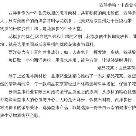
西洋参粉：中西合
西洋参作为一种备受欢迎的滋补药材，具有独特的药用价值，西洋参主
大，只有美国产的西洋参才叫做花旗参，北美威斯康星州处于丘陵地带，
物质的松软沙质土壤，是花旗参的生长天堂。
花旗参的优点:因自然气候和土壤的区别，花旗参的生长周期较长，通常
粉，就是选用美国威斯康星州的优质花旗参为原料。
西洋参含有丰富的营养成分，如：人参皂苷、挥发油、多糖、氨基酸
每日取一小勺西洋参粉，用温水冲服，简单方便，让滋补随时进行。
精品花茶：自然芬芳
除了上述滋补药材粉，益康药业还精心推出了一系列精品花茶。这些
然的清新与纯净。每一款精品花茶都经过严格筛选与科学搭配，保留了花
云南益康药业有限公司始终坚守品质至上的原则，从原料的精心挑选
都凝聚着益康人的心血与匠心。无论是天麻粉、铁皮石斛粉、西洋参粉，
对消费者的诚挚关怀。选择益康产品，就是选择一份来自云南的健康守护
康生活增添绚丽色彩。