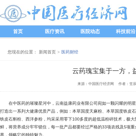
首页
医疗资讯
医院动态
科技前沿
您现在的位置：
新闻首页
>
医药财经
云药瑰宝集于一方，
来源：中国医疗经济网 作者：笠辰 发
在中医药的璀璨星河中，云南益康药业有限公司宛如一颗闪耀的明星
打造出一系列大健康优质产品，例如：本草国度天麻粉、本草国度铁皮石
铁皮石斛粉、西洋参粉，均采采用零下100多度的超低温粉碎技术，极
鲜，将营养成分牢牢锁住，每一批产品都要经过严格的33项农残及5项
界，领略它的独特魅力。