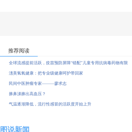
推荐阅读
全球流感提前活跃，疫苗预防屏障“错配”儿童专用抗病毒药物有限
潓美氢氧健康：把专业级健康呵护带回家
民间中医肿瘤专家———廖求志
擤鼻涕擤出高血压？
气温逐渐降低，流行性感冒的活跃度开始上升
图说新闻