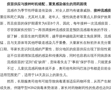
疫苗供应与接种时机错配，重复感染催生的用药困境
流感作为季节性呼吸道传染病，对全人群均有健康威胁。
接种流感疫
重症和死亡风险，尤其对儿童、老年人、慢性病患者等重点人群保护效果
新，而且疫苗的保护期通常为6至8个月。因此，每年接种一次流感疫苗
尽管国家疾控部门一再强调接种流感疫苗是预防流感最有效的手段，但
据了解，疫苗生效约需两周，越早接种越能及时建立免疫屏障。流感疫
猛，且与支原体等其他呼吸道感染几乎重叠。大量家长在秋初并未充分重
口期。等家长意识到流感的严重性，部分地区的疫苗供应出现了阶段性紧
这不仅容易增加流感的感染和传播风险，同时也容易出现不同病原体的“
流感疫苗的“迟到”或“缺席”，意味着失去了“事前”保护手段，只能更多
不过，儿童抗流感药物本就不多，奥司他韦和玛巴洛沙韦都是目前全
适用范围更广，适用于14天及以上的新生儿。
然而，长期服奥司他韦可能导致病毒逐渐适应药物环境，从而产生耐
或失效。伴随甲型H3N2病毒来势汹汹，家长对药物耐药性的焦虑也达到