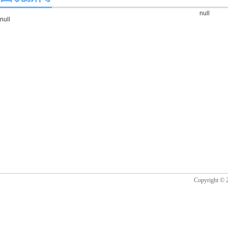
null
null
Copyrigh