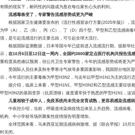
有限的现实下，耐药性的问题成为悬在每位家长心头的利剑。
流感毒株变了，专家警告流感形势或更为严峻
根据国家卫生健康委发布的《流行性感冒诊疗方案(2025年版)》，
为甲（A）、乙（B）、丙（C）、丁（D）四个型。甲型和乙型流感病
强，是引起流感流行的主要元凶，可引起全球大流行。
根据国际监测数据，日本等国今年已提前进入流感流行期。据新华社报
示，
在10月6日至12日这一周内，全国约3800家定点医疗机构共报告流
重程度虽然难以预测，但公共卫生专家警告，今年的流感形势或将更为严
受国际人员往来及秋冬季寒冷气候等多重因素影响，我国部分地区迎
示，今年流行的主要毒株为甲型H3N2，与去年以甲型H1N1为主的流行
据介绍，临床上来看，甲型H1N1、甲型H3N2和乙型流感主要症状
甲型H3N2的基因变异（抗原漂移）速度通常快于熟悉的甲型H1N1，这
儿童相较于成年人，免疫系统尚未完全发育成熟，更容易感染流感病
中疾控介绍，当前，呼吸道传染病疫情总体呈上升趋势。流感病毒、
机构、中小学校等场所聚集性疫情报告明显增加。
全球范围来看，马来西亚近期流感病例激增。据《联合早报》10月31
时关闭。