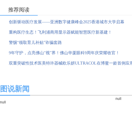
推荐阅读
创新驱动医疗发展——亚洲数字健康峰会2025香港城市大学启幕
重构医疗生态！飞利浦商用显示器赋能智慧医疗新基建！
警惕“领取育儿补贴”诈骗套路
9年守护，点亮佛山“视”界！佛山华厦眼科9周年庆荣耀收官！
双重突破性技术医美特许器械欧乐妍ULTRACOL在博鳌一龄首例应
图说新闻
null
null