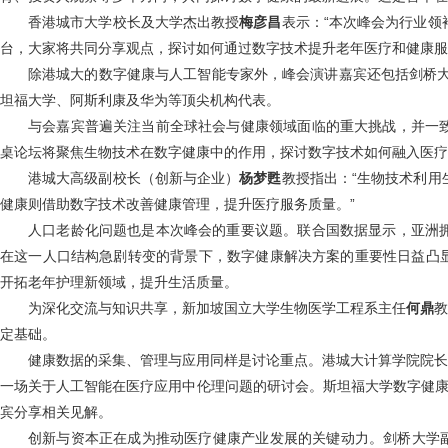
香港城市大学校长及大学杰出教授
梅彦昌
表示：“本次峰会为行业领
台，大家将共同分享观点，探讨如何通过数字技术提升老年医疗和健康服
除港城大的数字健康与人工智能专家外，峰会演讲嘉宾还包括剑桥大学、联
坦福大学、阿斯利康及华为等顶尖机构代表。
与会嘉宾普遍关注当前全球社会与健康领域面临的重大挑战，并一
桌论坛将聚焦生物技术在数字健康中的作用，探讨数字技术如何融入医疗
港城大高级副校长（创新与企业）
杨梦
甦
教授指出：“生物技术利用
健康则借助数字技术改善健康管理，提升医疗服务质量。”
人口老龄化问题也是本次峰会的重要议题。联合国数据显示，亚洲
在这一人口结构急剧转变的背景下，数字健康解决方案的重要性日益凸显
开拓老年护理新领域，提升生活质量。
为深化交流与知识共享，新加坡国立大学生物医学工程系主任
何鼎
教
定基础。
健康数据的采集、管理与应用同样是讨论重点。港城大计算学院院长
一场关于人工智能在医疗应用中伦理问题的研讨会。斯坦福大学数字健
宾分享相关见解。
创新与资本正在成为推动医疗健康产业发展的关键动力。剑桥大学