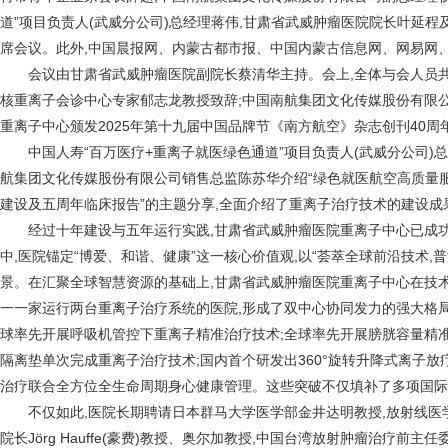
道”项目负责人(武威分公司)总经理蒋伟,甘肃省武威肿瘤医院院长叶延
席会议。此外,中国晨报网、内蒙古都市报、中国内蒙古信息网、网易网
会议由甘肃省武威肿瘤医院副院长蔡清华主持。会上,全体与会人员共
核重离子会诊中心专家郁志龙教授致辞;中国南航集团文化传媒股份有限
重离子中心颁发2025年第十九届中国品牌节《南方航空》杂志创刊40
中国人寿“百万医疗+重离子就医绿色通道”项目负责人(武威分公司)总
航集团文化传媒股份有限公司销售总监陈苏华介绍“绿色就医航空高质量服
建设及五周年临床报告”的主题分享,全面介绍了重离子治疗技术的建设成
经过十年建设与五年运行实践,甘肃省武威肿瘤医院重离子中心已成功运
中,医院锚定“博爱、和谐、健康”这一核心价值观,以“荟萃全球前沿技术,
景。在汇聚全球智慧资源的基础上,甘肃省武威肿瘤医院重离子中心在技术
一一家运行两台重离子治疗系统的医院,形成了双中心协同发力的强大格局
球率先开展呼吸机管控下重离子精准治疗技术;全球率先开展膀胱容量精
隔离垫单次完成重离子治疗技术;国内首个研发出360°旋转升降式离子放
治疗联合全方位全生命周期身心健康管理。这些突破不仅填补了多项国际空
不仅如此,医院长期聘请日本群马大学医学部金井达明教授,放射线医学
院长Jörg Hauffe(豪费)教授、奥尔加教授,中国台湾放射肿瘤治疗