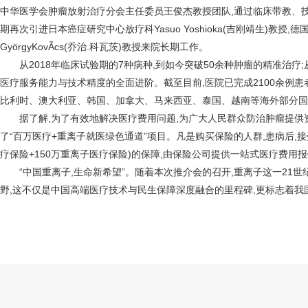
中华医学会肿瘤放射治疗分会主任委员王俊杰教授团队,通过临床带教、
期再次引进日本癌症研究中心放疗科Yasuo Yoshioka(吉刚靖生)教
GyörgyKovÃcs(乔治.科瓦茨)教授来院长期工作。
从2018年临床试验期的7种病种,到如今突破50余种肿瘤的精准治疗;从
医疗服务能力与技术精度的全面进阶。截至目前,医院已完成2100余例
比利时、澳大利亚、韩国、加拿大、马来西亚、泰国、越南等海外部分国
据了解,为了有效地解决医疗费用问题,为广大人民群众防治肿瘤提供资
了“百万医疗+重离子就医绿色通道”项目。凡是购买保险的人群,患病后,接
疗保险+150万重离子医疗保险)的保障,由保险公司提供一站式医疗费
“中国重离子,生命新希望”。随着本次推介会的召开,重离子这一21世
野,这不仅是中国高端医疗技术与民生保障深度融合的里程碑,更标志着